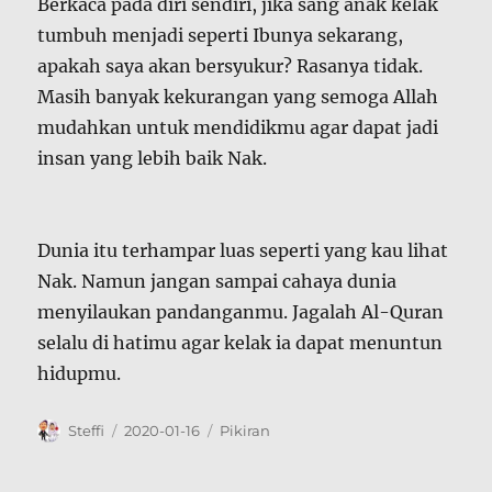
Berkaca pada diri sendiri, jika sang anak kelak
tumbuh menjadi seperti Ibunya sekarang,
apakah saya akan bersyukur? Rasanya tidak.
Masih banyak kekurangan yang semoga Allah
mudahkan untuk mendidikmu agar dapat jadi
insan yang lebih baik Nak.
Dunia itu terhampar luas seperti yang kau lihat
Nak. Namun jangan sampai cahaya dunia
menyilaukan pandanganmu. Jagalah Al-Quran
selalu di hatimu agar kelak ia dapat menuntun
hidupmu.
Author
Posted
Categories
Steffi
2020-01-16
Pikiran
on