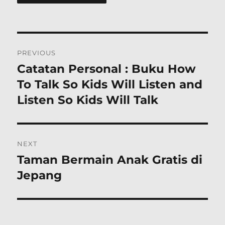
Post
PREVIOUS
navigation
Catatan Personal : Buku How
Previous
post:
To Talk So Kids Will Listen and
Listen So Kids Will Talk
NEXT
Taman Bermain Anak Gratis di
Next
post:
Jepang